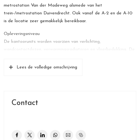
metrostation Van der Madeweg alsmede van het
trein-/metrostation Duivendrecht. Ook vanaf de A-2 en de A-10
is de locatie zeer gemakkelijk bereikbaar.
Opleveringsniveau
De kantoorunits worden voorzien van verlichting,
wandcontactdozen, verwarmingsradiatoren en vloerbedekking. De
ruimte is aangesloten op het netwerk van Ziggo. De kosten voor
het afsluiten van een internetabonnement komen voor rekening
Lees de volledige omschrijving
van huurder.
Model huurovereenkomst
De huurovereenkomst zal worden opgemaakt conform het model
van de Raad van Onroerende zaken voor kantoorruimte (ROZ)
Contact
maart 2025.
Bestemming
De units zijn uitsluitend bestemd om te worden gebruikt als
kantoorruimte.