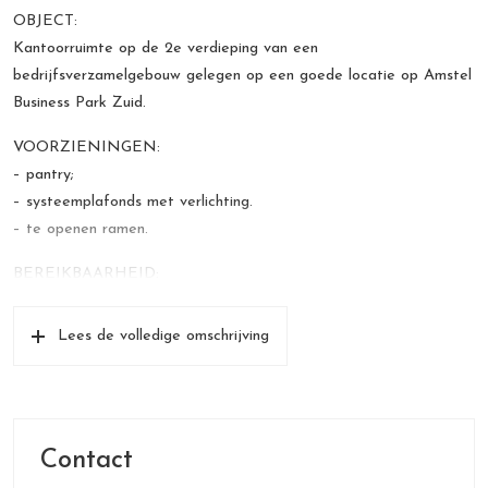
OBJECT:
Kantoorruimte op de 2e verdieping van een
bedrijfsverzamelgebouw gelegen op een goede locatie op Amstel
Business Park Zuid.
VOORZIENINGEN:
– pantry;
– systeemplafonds met verlichting.
– te openen ramen.
BEREIKBAARHEID:
De gunstige ligging dichtbij de snelwegen A2 en A10 en bij OV
stations Van der Madeweg, Overamstel en NS Stations Amstel
Lees de volledige omschrijving
en Duivendrecht zorgen voor een goede bereikbaarheid. Daarbij
ligt Amstel Business Park Zuid op fietsafstand van de binnenstad
van Amsterdam en vormt het een schakel tussen het gebied
Amsterdam Arena/Amstel III en de binnenstad van Amsterdam.
Contact
PARKEREN: