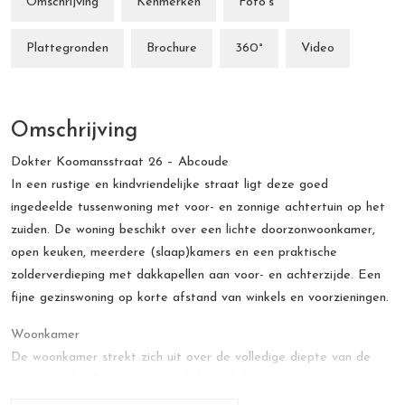
Omschrijving
Kenmerken
Foto's
Plattegronden
Brochure
360°
Video
Omschrijving
Dokter Koomansstraat 26 – Abcoude
In een rustige en kindvriendelijke straat ligt deze goed
ingedeelde tussenwoning met voor- en zonnige achtertuin op het
zuiden. De woning beschikt over een lichte doorzonwoonkamer,
open keuken, meerdere (slaap)kamers en een praktische
zolderverdieping met dakkapellen aan voor- en achterzijde. Een
fijne gezinswoning op korte afstand van winkels en voorzieningen.
Woonkamer
De woonkamer strekt zich uit over de volledige diepte van de
woning en heeft een prettige lichtinval door de ramen aan de
voorzijde en de openslaande deuren aan de achterzijde. Hierdoor