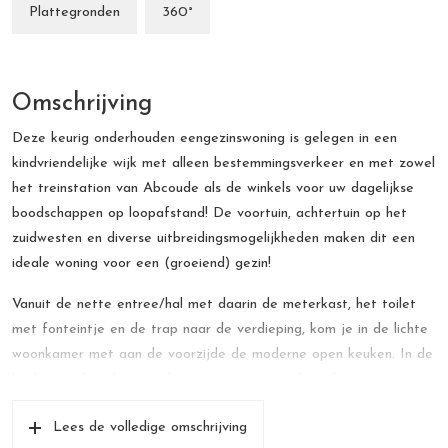
Plattegronden
360°
Omschrijving
Deze keurig onderhouden eengezinswoning is gelegen in een
kindvriendelijke wijk met alleen bestemmingsverkeer en met zowel
het treinstation van Abcoude als de winkels voor uw dagelijkse
boodschappen op loopafstand! De voortuin, achtertuin op het
zuidwesten en diverse uitbreidingsmogelijkheden maken dit een
ideale woning voor een (groeiend) gezin!
Vanuit de nette entree/hal met daarin de meterkast, het toilet
met fonteintje en de trap naar de verdieping, kom je in de lichte
woonkamer met aan de voorzijde de moderne open keuken. In de
keuken vind je diverse inbouwapparatuur zoals onder meer een
inductiekookplaat, een vaatwasser, een combimagnetron en een
Lees de volledige omschrijving
koelkast. De gehele begane grond is voorzien van een nette