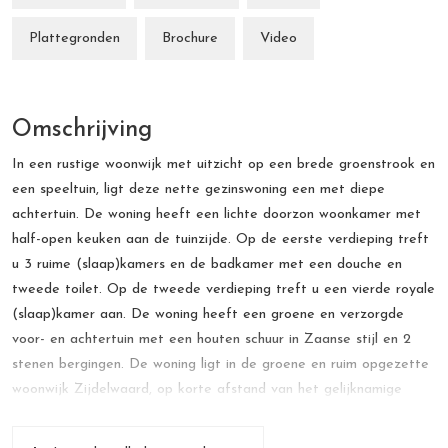
Plattegronden
Brochure
Video
Omschrijving
In een rustige woonwijk met uitzicht op een brede groenstrook en
een speeltuin, ligt deze nette gezinswoning een met diepe
achtertuin. De woning heeft een lichte doorzon woonkamer met
half-open keuken aan de tuinzijde. Op de eerste verdieping treft
u 3 ruime (slaap)kamers en de badkamer met een douche en
tweede toilet. Op de tweede verdieping treft u een vierde royale
(slaap)kamer aan. De woning heeft een groene en verzorgde
voor- en achtertuin met een houten schuur in Zaanse stijl en 2
stenen bergingen. De woning ligt in de groene en ruim opgezette
woonwijk Zijdelwaard, op korte afstand van het gelijknamige
winkelcentrum, sneltram/bushalte, diverse uitvalswegen en scholen.