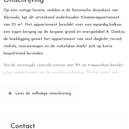
Omschrijving
Op een rustige locatie, midden in de historische dorpskern van
Abcoude, ligt dit uitstekend onderhouden 2-kamerappartement
van 70 m². Het appartement beschikt over een inpandig balkon,
een eigen berging op de begane grond en energielabel A. Dankzij
de hoekligging geniet het appartement van veel daglicht, terwijl
winkels, voorzieningen en de wekelijkse markt zich op korte
loopafstand bevinden.
Via de verzorgde centrale entree met lift en trappenhuis bereikt
u het appartement op de eerste verdieping. De hal vormt een
praktische binnenkomst met toegang tot verschillende vertrekken.
Hier bevinden zich tevens de meterkast en een aparte technische
Lees de volledige omschrijving
ruimte met opstelling van de cv-installatie en aansluitingen voor
de wasmachine en droger.
De woonkamer is een prettige leefruimte met een aangename
lichtinval door de vele ramen aan de zijkant en voorzijde. De
Contact
hoekligging zorgt voor een ruimtelijk gevoel en een levendig