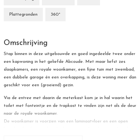
Plattegronden
360°
Omschrijving
Stap binnen in deze uitgebouwde en goed ingedeelde twee onder
een kapwoning in het geliefde Abcoude. Met maar liefst zes
slaapkamers, een royale woonkamer, een fijne tuin met zwembad,
een dubbele garage én een overkapping, is deze woning meer dan
geschikt voor een (groeiend) gezin.
Via de entree met daarin de meterkast kom je in hal waarin het
toilet met fonteintje en de trapkast te vinden zijn net als de deur
naar de royale woonkamer.
De woonkamer is voorzien van een laminaatvloer en een open
haard en heeft openslaande deuren naar de achtertuin. Aan de
zijkant is de woning uitgebouwd, de kamer die hierbij gecreëerd