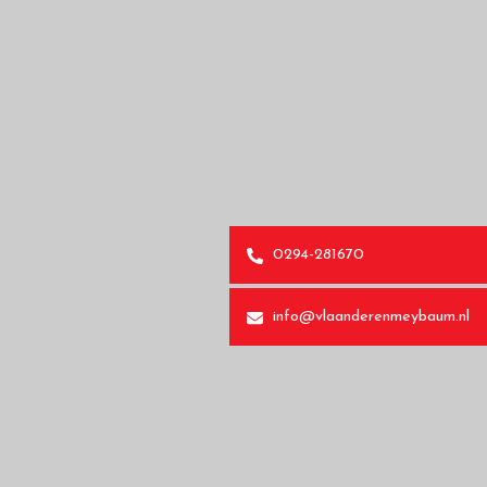
0294-281670
info@vlaanderenmeybaum.nl