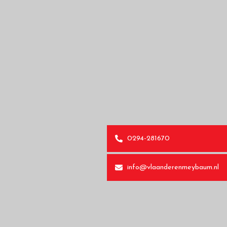
0294-281670
info@vlaanderenmeybaum.nl